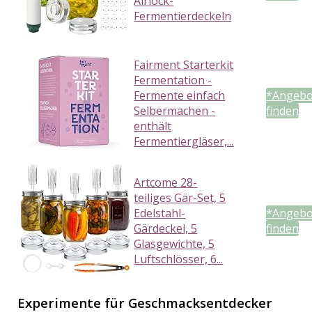
Airlock-
Fermentierdeckeln
Fairment Starterkit
Fermentation -
Fermente einfach
*Angebo
Selbermachen -
finden
enthält
Fermentiergläser,...
Artcome 28-
teiliges Gär-Set, 5
Edelstahl-
*Angebo
Gärdeckel, 5
finden
Glasgewichte, 5
Luftschlösser, 6...
Experimente für Geschmacksentdecker