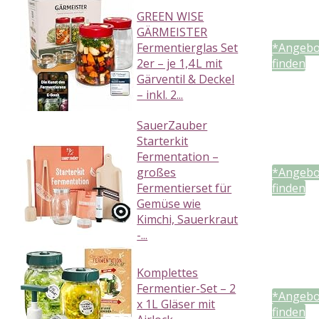
GREEN WISE
GÄRMEISTER
Fermentierglas Set
*Angebo
2er – je 1,4 L mit
finden
Gärventil & Deckel
– inkl. 2...
SauerZauber
Starterkit
Fermentation –
großes
*Angebo
Fermentierset für
finden
Gemüse wie
Kimchi, Sauerkraut
-...
Komplettes
Fermentier-Set – 2
*Angebo
x 1L Gläser mit
finden