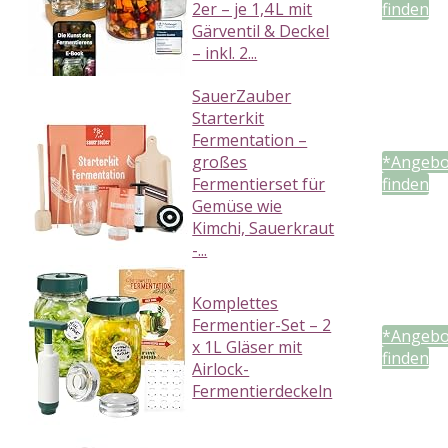
2er – je 1,4 L mit
finden
Gärventil & Deckel
– inkl. 2...
SauerZauber
Starterkit
Fermentation –
großes
*Angebo
Fermentierset für
finden
Gemüse wie
Kimchi, Sauerkraut
-...
Komplettes
Fermentier-Set – 2
*Angebo
x 1L Gläser mit
finden
Airlock-
Fermentierdeckeln