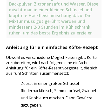
Backpulver, Zitronensaft und Wasser. Diese
mischt man in einer kleinen Schüssel und
kippt die Hackfleischmischung dazu. Die
Mixtur muss gut gerührt werden und
mindestens 2-3 Stunden im Kühlschrank
ruhen, um das beste Ergebnis zu erzielen.
Anleitung für ein einfaches Köfte-Rezept
Obwohl es verschiedene Möglichkeiten gibt, Köfte
zuzubereiten, wird nachfolgend eine einfache
Anleitung für ein Köfte-Rezept vorgestellt, die sich
aus fünf Schritten zusammensetzt:
Zuerst in einer großen Schüssel
Rinderhackfleisch, Semmelbrösel, Zwiebel
und Knoblauch mischen. Dann Gewürze
dazugeben.