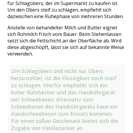
für Schlagobers, der im Supermarkt zu kaufen ist.
Um den Obers steif zu schlagen, empfiehlt sich
dazwischen eine Ruhephase von mehreren Stunden.
Anstelle von behandelter Milch und Butter eignet
sich Rohmilch frisch vom Bauer. Beim Stehenlassen
setzt sich die Fettschicht an der Oberfläche ab. Wird
diese abgeschöpft, lässt sie sich auf bekannte Weise
verwenden.
Um Schlagobers und nicht nur Obers
herzustellen, ist die Flüssigkeit noch steif
zu schlagen. Hierfür empfiehlt sich ein
hoher Rührbecher und das Handrührgerät
mit Schneebesen. Alternativ zum
Schneebesen des Handrührgeräts kann ein
Handschneebesen zum Einsatz kommen.
Für einen süßen Geschmack bietet sich die
Zugabe von Vanillezucker an.