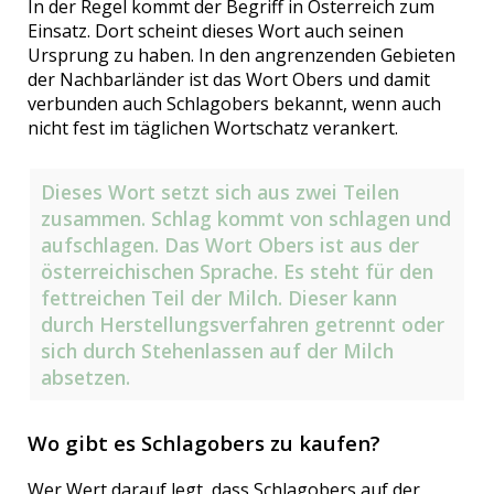
In der Regel kommt der Begriff in Österreich zum
Einsatz. Dort scheint dieses Wort auch seinen
Ursprung zu haben. In den angrenzenden Gebieten
der Nachbarländer ist das Wort Obers und damit
verbunden auch Schlagobers bekannt, wenn auch
nicht fest im täglichen Wortschatz verankert.
Dieses Wort setzt sich aus zwei Teilen
zusammen. Schlag kommt von schlagen und
aufschlagen. Das Wort Obers ist aus der
österreichischen Sprache. Es steht für den
fettreichen Teil der Milch. Dieser kann
durch Herstellungsverfahren getrennt oder
sich durch Stehenlassen auf der Milch
absetzen.
Wo gibt es Schlagobers zu kaufen?
Wer Wert darauf legt, dass Schlagobers auf der