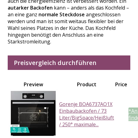
auch die Energieeffizienz ist verbessert worden. Ein
autarker Backofen
kann – anders als das Kochfeld –
an eine ganz
normale Steckdose
angeschlossen
werden und man ist somit weitaus flexibler bei der
Wahl seines Platzes in der Küche. Das Kochfeld
hingegen benötigt den Anschluss an eine
Starkstromleitung.
Preisvergleich durchführen
Preview
Product
Price
Gorenje BOA6737AO1X
Einbaubackofen / 73
*An
Liter/BigSpace/Heißluft
fin
/ 250° maximale...