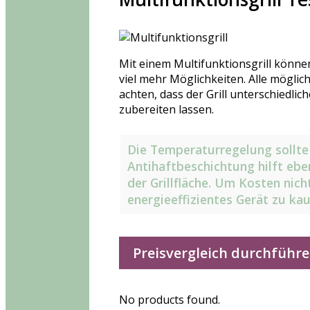
Mit einem Multifunktionsgrill können
viel mehr Möglichkeiten. Alle möglich
achten, dass der Grill unterschiedli
zubereiten lassen.
Die Temperaturregelung sollte 
Antihaftbeschichtung hilft ebe
der Grillfläche. Um Kosten nich
energieeffizientes Gerät zu ka
Preisvergleich durchführ
No products found.