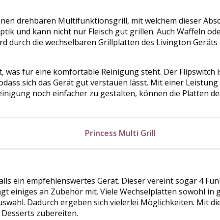
inen drehbaren Multifunktionsgrill, mit welchem dieser Absch
Optik und kann nicht nur Fleisch gut grillen. Auch Waffeln 
ird durch die wechselbaren Grillplatten des Livington Geräts
, was für eine komfortable Reinigung steht. Der Flipswitch i
sodass sich das Gerät gut verstauen lässt. Mit einer Leistun
nigung noch einfacher zu gestalten, können die Platten des
Princess Multi Grill
falls ein empfehlenswertes Gerät. Dieser vereint sogar 4 Funk
t einiges an Zubehör mit. Viele Wechselplatten sowohl in g
uswahl. Dadurch ergeben sich vielerlei Möglichkeiten. Mit d
Desserts zubereiten.