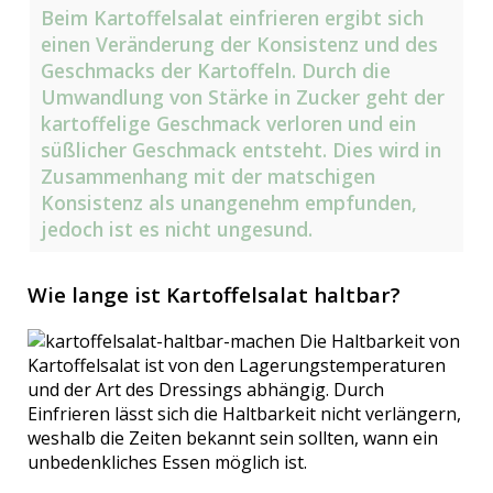
Beim Kartoffelsalat einfrieren ergibt sich
einen Veränderung der Konsistenz und des
Geschmacks der Kartoffeln. Durch die
Umwandlung von Stärke in Zucker geht der
kartoffelige Geschmack verloren und ein
süßlicher Geschmack entsteht. Dies wird in
Zusammenhang mit der matschigen
Konsistenz als unangenehm empfunden,
jedoch ist es nicht ungesund.
Wie lange ist Kartoffelsalat haltbar?
Die Haltbarkeit von
Kartoffelsalat ist von den Lagerungstemperaturen
und der Art des Dressings abhängig. Durch
Einfrieren lässt sich die Haltbarkeit nicht verlängern,
weshalb die Zeiten bekannt sein sollten, wann ein
unbedenkliches Essen möglich ist.