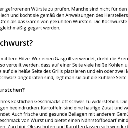
 der gefrorenen Würste zu prüfen. Manche sind nicht für den
blech und kocht sie gemäß den Anweisungen des Hersteller
fen als das Garen von gekühlten Würsten. Die Kochwürste s
e gleichmäßig gegart werden.
ochwurst?
 mittlere Hitze. Wer einen Gasgrill verwendet, dreht die Bren
so verteilt werden, dass auf einer Seite viele heiße Kohlen 
 auf die heiße Seite des Grills platzieren und ein oder zwei
schwarz angebraten sind, legt man sie auf die kühlere Seite d
ürstchen?
 ihres köstlichen Geschmacks oft schwer zu widerstehen. Di
agen beeindrucken.
Kartoffeln sind eine häufige Zutat und w
det. Auch f
rische und gesunde Beilagen mit anderem Gem
chmack von Wurst und bietet einen Nährstoffbedarf mit de
en, Zucchini, Okraschoten und Karotten lassen sich wunderb