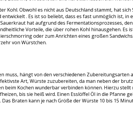
er Kohl. Obwohl es nicht aus Deutschland stammt, hat sich 
entwickelt . Es ist so beliebt, dass es fast unmöglich ist, i
 Sauerkraut hat aufgrund des Fermentationsprozesses, den 
heitliche Vorteile, die über rohen Kohl hinausgehen. Es i
Bierschmorring oder zum Anrichten eines großen Sandwichs.
erzehr von Würstchen.
n muss, hängt von den verschiedenen Zubereitungsarten ab.
effektivste Art, Würste zuzubereiten, da man neben der bru
en beim Kochen wunderbar verbinden können. Hierzu stellt 
heizen, bis sie heiß wird. Einen Esslöffel Öl in die Pfanne 
. Das Braten kann je nach Größe der Würste 10 bis 15 Minu