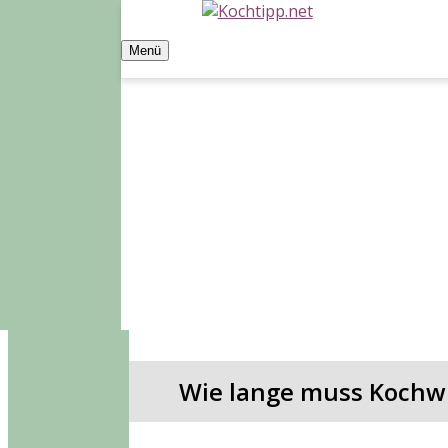
Zum
Inhalt
Kochtipp.net
Alles zum Thema Kochen & Küch
Menü
springen
Wie lange muss Kochw