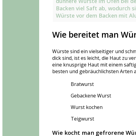
dünnere Würste im Ofen bei d
Backen viel Saft ab, wodurch s
Würste vor dem Backen mit Alu
Wie bereitet man Wü
Würste sind ein vielseitiger und sch
dick sind, ist es leicht, die Haut zu
eine knusprige Haut mit einem safti
besten und gebräuchlichsten Arten a
Bratwurst
Gebackene Wurst
Wurst kochen
Teigwurst
Wie kocht man gefrorene Wür