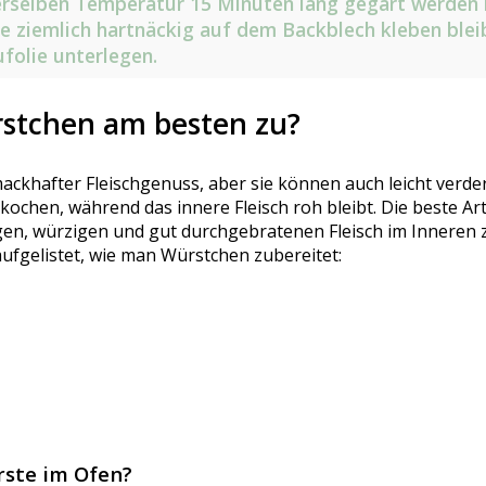
erselben Temperatur 15 Minuten lang gegart werden
ie ziemlich hartnäckig auf dem Backblech kleben blei
folie unterlegen.
rstchen am besten zu?
mackhafter Fleischgenuss, aber sie können auch leicht verde
 verkochen, während das innere Fleisch roh bleibt. Die beste A
gen, würzigen und gut durchgebratenen Fleisch im Inneren z
ufgelistet, wie man Würstchen zubereitet:
ste im Ofen?