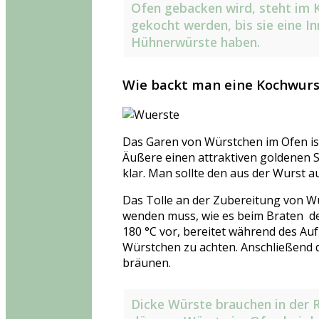
Ofen gebacken wird, steht im K
gekocht werden, bis sie eine 
Hühnerwürste haben.
Wie backt man eine Kochwurs
Das Garen von Würstchen im Ofen ist
Äußere einen attraktiven goldenen Sc
klar. Man sollte den aus der Wurst
Das Tolle an der Zubereitung von Wür
wenden muss, wie es beim Braten der 
180 °C vor, bereitet während des Auf
Würstchen zu achten. Anschließend 
bräunen.
Dicke Würste brauchen in der R