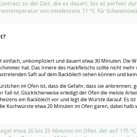
ontrast zu der Zeit, die es dauert, bis es perfekt d
Innentemperatur von mindestens 71 °C für Schweinswü
t?
 einfach, unkompliziert und dauert etwa 30 Minuten. Die Wü
himmer hat. Das Innere des Hackfleischs sollte nicht mehr ro
 austretenden Saft auf dem Backblech sehen können und kei
stchen im Ofen ist, dass die Gefahr, dass sie anbrennen, ge
Fall ist. Glücklicherweise erledigt der Ofen die meiste Arbe
heizens ein Backblech vor und legt die Würste darauf. Es is
die Kochwürste etwa 20 Minuten im Ofen garen, dabei halb 
egel etwa 20 bis 25 Minuten im Ofen, der auf 175 °C 