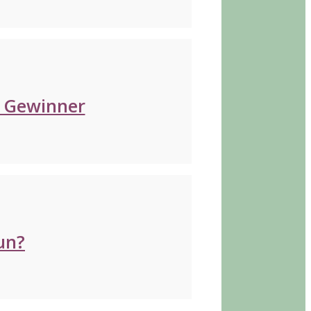
d Gewinner
un?