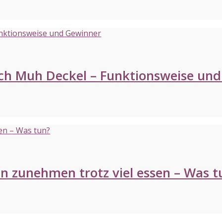
ch Muh Deckel – Funktionsweise un
in zunehmen trotz viel essen – Was t
rung